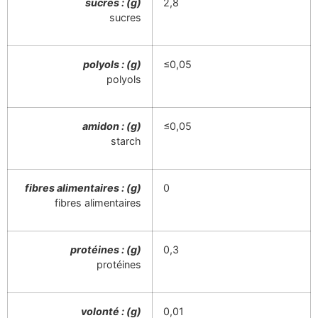
sucres : (g)
2,8
sucres
polyols : (g)
≤0,05
polyols
amidon : (g)
≤0,05
starch
fibres alimentaires : (g)
0
fibres alimentaires
protéines : (g)
0,3
protéines
volonté : (g)
0,01