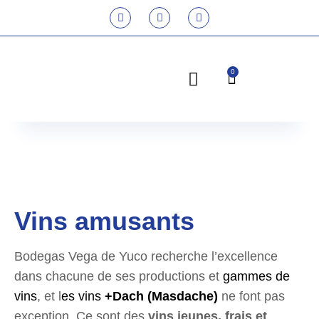
0
Cave à vins Vega de Yuco
Vins amusants
Bodegas Vega de Yuco recherche l’excellence
dans chacune de ses productions et
gammes de
vins
, et l
es vins
+Dach (Masdache)
ne font pas
exception. Ce sont des
vins jeunes, frais et