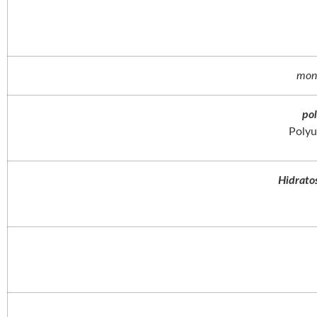
mono
pol
Polyu
Hidratos