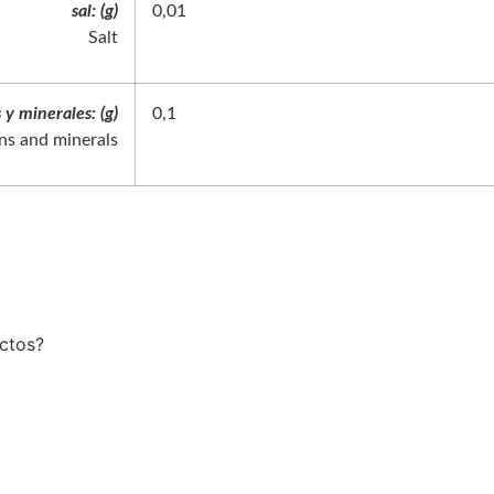
sal: (g)
0,01
Salt
 y minerales: (g)
0,1
ns and minerals
uctos?