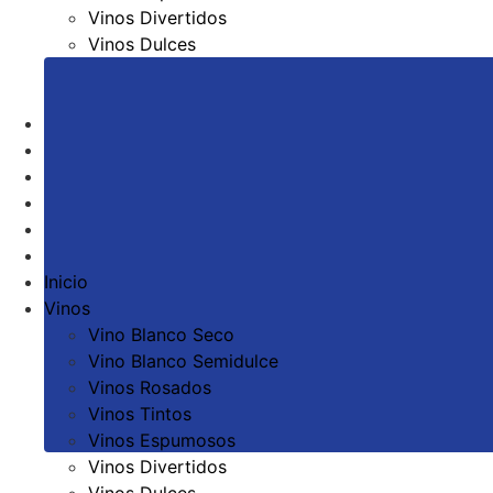
Vinos Divertidos
Vinos Dulces
Todos los vinos
Colección – Single Cask Althos
Bodega
El Entorno
Enoturismo
Noticias
Contacto
Inicio
Vinos
Vino Blanco Seco
Vino Blanco Semidulce
Vinos Rosados
Vinos Tintos
Vinos Espumosos
Vinos Divertidos
Vinos Dulces