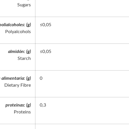
Sugars
polialcoholes: (g)
≤0,05
Polyalcohols
almidón: (g)
≤0,05
Starch
a alimentaria: (g)
0
Dietary Fibre
proteinas: (g)
0,3
Proteins