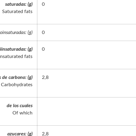
saturadas: (g)
0
Saturated fats
insaturadas: (g)
0
iinsaturadas: (g)
0
nsaturated fats
 de carbono: (g)
2,8
Carbohydrates
de los cuales
Of which
azucares: (g)
2,8