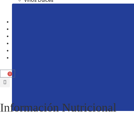
Todos los vinos
Colección – Single Cask Althos
Bodega
El Entorno
Enoturismo
Noticias
Contacto
0
Información Nutricional