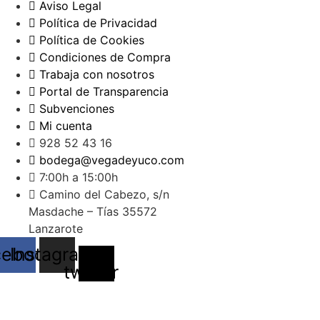
Aviso Legal
Política de Privacidad
Política de Cookies
Condiciones de Compra
Trabaja con nosotros
Portal de Transparencia
Subvenciones
Mi cuenta
928 52 43 16
bodega@vegadeyuco.com
7:00h a 15:00h
Camino del Cabezo, s/n
Masdache – Tías 35572
Lanzarote
cebook
Instagram
X-
twitter