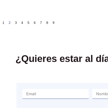
1
2
3
4
5
6
7
8
9
¿Quieres estar al d