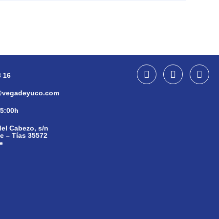
3 16
vegadeyuco.com
15:00h
el Cabezo, s/n
 – Tías 35572
e