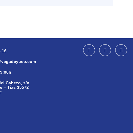
3 16
vegadeyuco.com
15:00h
el Cabezo, s/n
 – Tías 35572
e