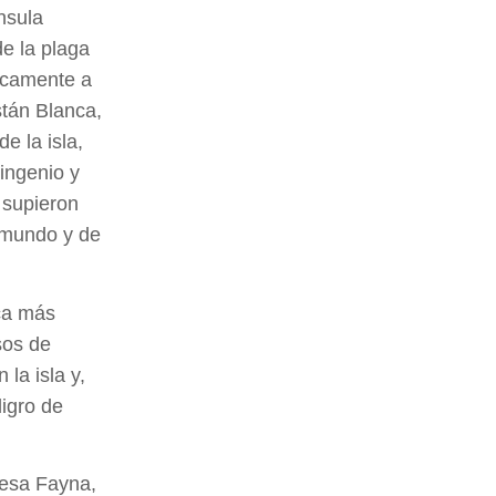
nsula
de la plaga
ticamente a
stán Blanca,
e la isla,
 ingenio y
 supieron
l mundo y de
ica más
sos de
la isla y,
igro de
cesa Fayna,