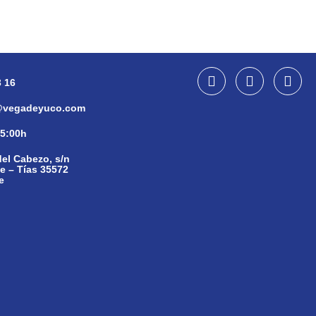
3 16
vegadeyuco.com
15:00h
el Cabezo, s/n
 – Tías 35572
e