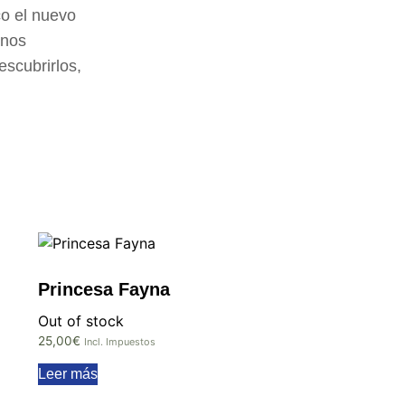
co el nuevo
inos
scubrirlos,
Princesa Fayna
Out of stock
25,00
€
Incl. Impuestos
Leer más